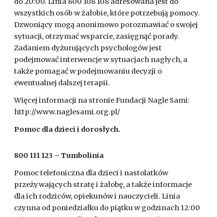
do 20:00. Linia 800 108 108 adresowana jest do
wszystkich osób w żałobie, które potrzebują pomocy.
Dzwoniący mogą anonimowo porozmawiać o swojej
sytuacji, otrzymać wsparcie, zasięgnąć porady.
Zadaniem dyżurujących psychologów jest
podejmować interwencje w sytuacjach nagłych, a
także pomagać w podejmowaniu decyzji o
ewentualnej dalszej terapii.
Więcej informacji na stronie Fundacji Nagle Sami:
http://www.naglesami.org.pl/
Pomoc dla dzieci i dorosłych.
800 111 123 – Tumbolinia
Pomoc telefoniczna dla dzieci i nastolatków
przeżywających stratę i żałobę, a także informacje
dla ich rodziców, opiekunów i nauczycieli. Linia
czynna od poniedziałku do piątku w godzinach 12:00