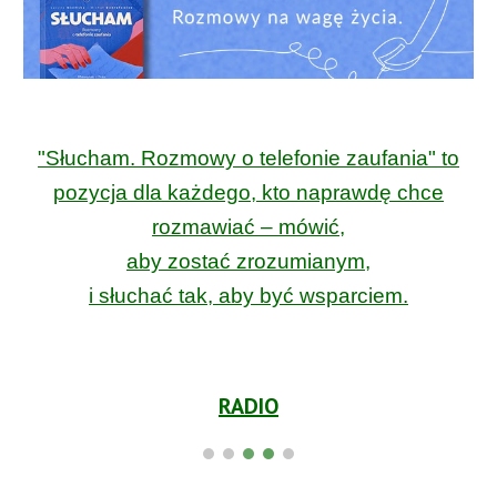
"Słucham. Rozmowy o telefonie zaufania" to
pozycja dla każdego, kto naprawdę chce
rozmawiać – mówić,
aby zostać zrozumianym,
i słuchać tak, aby być wsparciem.
RADIO